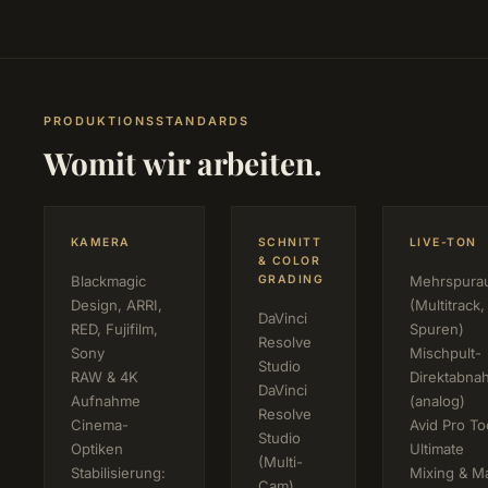
PRODUKTIONSSTANDARDS
Womit wir arbeiten.
KAMERA
SCHNITT
LIVE-TON
& COLOR
Blackmagic
GRADING
Mehrspura
Design, ARRI,
(Multitrack
DaVinci
RED, Fujifilm,
Spuren)
Resolve
Sony
Mischpult-
Studio
RAW & 4K
Direktabna
DaVinci
Aufnahme
(analog)
Resolve
Cinema-
Avid Pro To
Studio
Optiken
Ultimate
(Multi-
Stabilisierung:
Mixing & Ma
Cam)