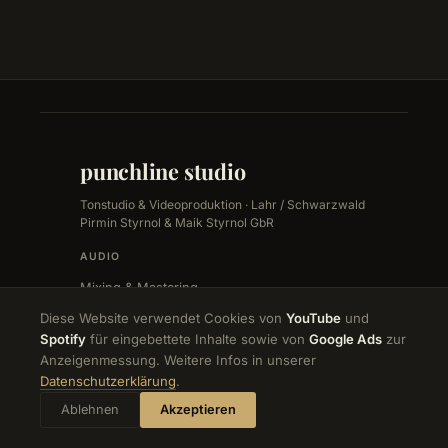
punchline studio
Tonstudio & Videoproduktion · Lahr / Schwarzwald
Pirmin Styrnol & Maik Styrnol GbR
AUDIO
Mixing & Mastering
Musikproduktion & Aufnahme
Diese Website verwendet Cookies von
YouTube
und
Podcast-Produktion
Spotify
für eingebettete Inhalte sowie von
Google Ads
zur
Sprecher & Sprachaufnahme
Anzeigenmessung. Weitere Infos in unserer
VIDEO & FILM
Datenschutzerklärung
.
Musikvideos
Ablehnen
Akzeptieren
Konzertfilme
Dokumentation & Reportagen