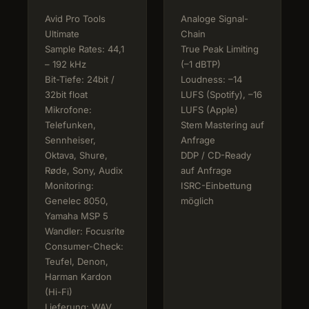
Avid Pro Tools
Analoge Signal-
Ultimate
Chain
Sample Rates: 44,1
True Peak Limiting
– 192 kHz
(–1 dBTP)
Bit-Tiefe: 24bit /
Loudness: –14
32bit float
LUFS (Spotify), –16
Mikrofone:
LUFS (Apple)
Telefunken,
Stem Mastering auf
Sennheiser,
Anfrage
Oktava, Shure,
DDP / CD-Ready
Røde, Sony, Audix
auf Anfrage
Monitoring:
ISRC-Einbettung
Genelec 8050,
möglich
Yamaha MSP 5
Wandler: Focusrite
Consumer-Check:
Teufel, Denon,
Harman Kardon
(Hi-Fi)
Lieferung: WAV,